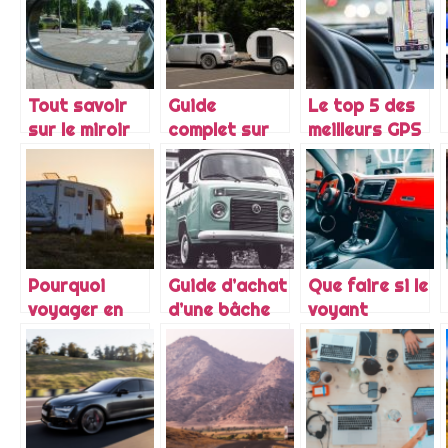
de pneus des
dans son
Renault Clio 2
Formule 1
assurance
auto ?
Tout savoir
Guide
Le top 5 des
sur le miroir
complet sur
meilleurs GPS
d’angle mort
l’achat d’un
gratuits
retroviseur
pour
caravane
Pourquoi
Guide d’achat
Que faire si le
voyager en
d’une bâche
voyant
camping-car
antigivre
triangle reste
et lequel
pour pare-
allumé sur
choisir ?
brise
votre
Volkswagen
Transporter