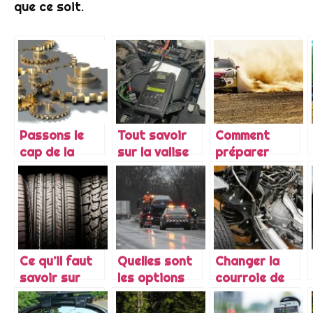
que ce soit.
Passons le
Tout savoir
Comment
cap de la
sur la valise
préparer
digitalisation
diagnostic
votre voiture
de la
auto
de course
mécanique
pour le sport
automobile
auto?
Ce qu’il faut
Quelles sont
Changer la
savoir sur
les options
courroie de
Pirelli,
indispensables
distribution
fournisseur
à souscrire
de votre