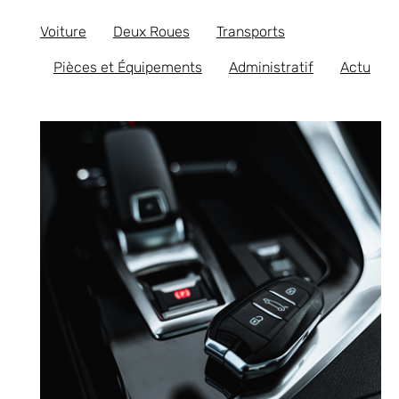
Voiture
Deux Roues
Transports
Pièces et Équipements
Administratif
Actu