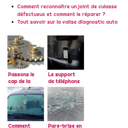
Comment reconnaître un joint de culasse
défectueux et comment le réparer ?
Tout savoir sur la valise diagnostic auto
Passons le
Le support
cap de la
de téléphone
digitalisation
pour voiture :
de la
très pratique
mécanique
pour
automobile
s’organiser
en voiture
Comment
Pare-brise en