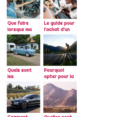
transforme
votre
l’industrie
Volkswagen
automobile ?
Transporter
?
Que faire
Le guide pour
lorsque ma
l’achat d’un
voiture
adaptateur
n’accélère
de ceinture
plus ?
de sécurité
enfant
Quels sont
Pourquoi
les
opter pour la
avantages
mobilite
d’acquerir
electrique ?
une petite
caravane ?