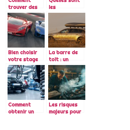
Comment
Quelles sont
trouver des
les
pièces
caracteristiques
détachées
du camping
Audi ?
car profile ?
Bien choisir
La barre de
votre stage
toit : un
de pilotage
element pour
automobile
optimiser
l’espace dans
le vehicule
Comment
Les risques
obtenir un
majeurs pour
devis
votre moteur
amortisseur
: rouler sans