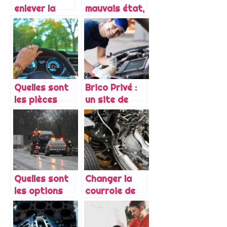
enlever la
mauvais état,
buée dans
que faire ?
une voiture ?
Quelles sont
Brico Privé :
les pièces
un site de
auto que l’on
bons plans
peut acheter
pour trouver
sur le web ?
des
équipements
pour moto et
automobile
Quelles sont
Changer la
les options
courroie de
indispensables
distribution
à souscrire
de votre