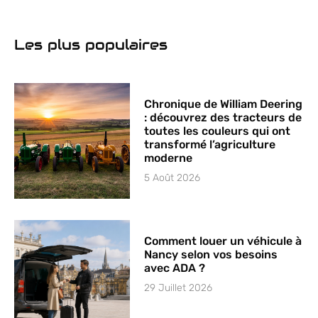
en ligne pour
liquide de
votre véhicule
refroidissement
adapté
Les plus populaires
Chronique de William Deering
: découvrez des tracteurs de
toutes les couleurs qui ont
transformé l’agriculture
moderne
5 Août 2026
Comment louer un véhicule à
Nancy selon vos besoins
avec ADA ?
29 Juillet 2026