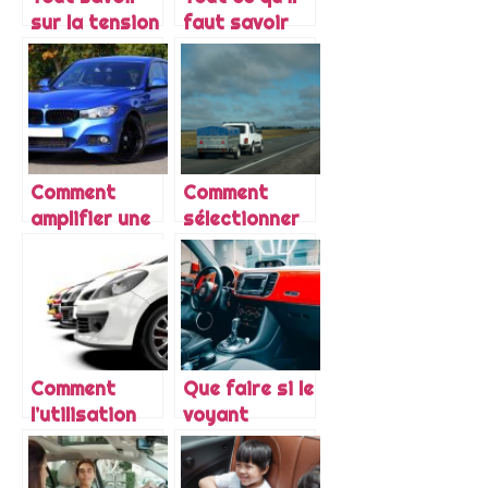
sur la tension
faut savoir
de la batterie
sur la
d’une moto
pression d’un
deux-roues
motorise
Comment
Comment
amplifier une
sélectionner
antenne de
sa remorque?
voiture ?
Comment
Que faire si le
l’utilisation
voyant
des données
triangle reste
et de l’IA
allumé sur