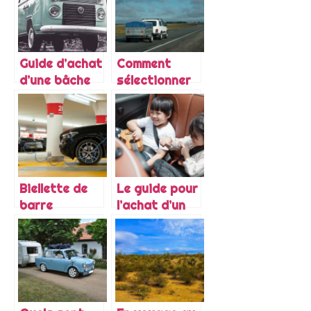
compresseurs
choisir ?
?
Guide d’achat
Comment
d’une bâche
sélectionner
antigivre
sa remorque?
pour pare-
brise
Biellette de
Le guide pour
barre
l’achat d’un
stabilisatrice
adaptateur
: l’essentiel à
de ceinture
savoir à
de sécurité
propos
enfant