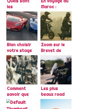
Quels sont
En voyage au
les
Maroc :
avantages
comment
d’acquerir
faire en cas
une petite
de probleme
caravane ?
de pneus ?
Bien choisir
Zoom sur le
votre stage
Brevet de
de pilotage
Securite
automobile
Routiere
(BSR)
Comment
Les plus
savoir que
beaux road
votre
trips moto
courroie de
pour des