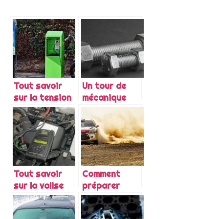
Tout savoir
Un tour de
sur la tension
mécanique
de la batterie
pour la moto
d’une moto
Tout savoir
Comment
sur la valise
préparer
diagnostic
votre voiture
auto
de course