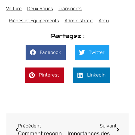
Voiture
Deux Roues
Transports
Pièces et Équipements
Administratif
Actu
Partagez :
Facebook
Twitter
Pinterest
LinkedIn
Précèdent
Suivant
Comment reconnaitre un joint de culasse defectueux et comment le reparer ?
Importances des équipements urbains