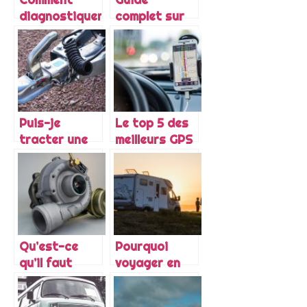
diagnostiquer
complet sur
un joint de
l’achat d’un
culasse HS
retroviseur
pour
caravane
Puis-je
Le top 5 des
tracter une
meilleurs GPS
remorque
gratuits
avec ma
voiture de
collection ?
Qu’est-ce
Pourquoi
qu’il faut
voyager en
retenir sur
camping-car
les turbos
et lequel