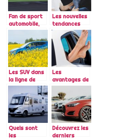
Fan de sport
Les nouvelles
automobile,
tendances
comment
des voitures
parvenir à
familiales
courir dans
une
compétition
moins cher ?
Les SUV dans
Les
la ligne de
avantages de
mire des
la location de
gouvernements
voiture en
Martinique
Quels sont
Découvrez les
les
derniers