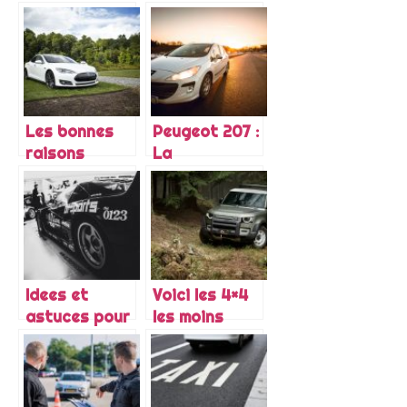
avantages a
modèles de
connaitre du
chez Hyundai
camping car
?
Les bonnes
Peugeot 207 :
raisons
La
d’acheter une
robustesse
voiture
du moteur
d’occasion
1.4L HDI
Idees et
Voici les 4×4
astuces pour
les moins
personnaliser
chers que
sa voiture
vous pouvez
acheter
neufs.