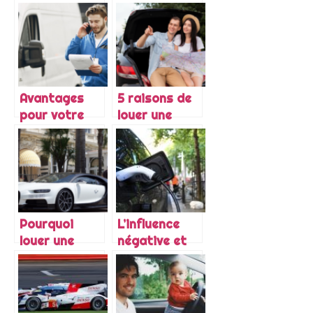
pour un
d’une voiture
voyage
pour vos
vacances en
Guadeloupe
Avantages
5 raisons de
pour votre
louer une
entreprise
voiture a La
d’un véhicule
Reunion
utilitaire
Pourquoi
L’influence
louer une
négative et
voiture de
nocive des
luxe ?
voitures dans
la société