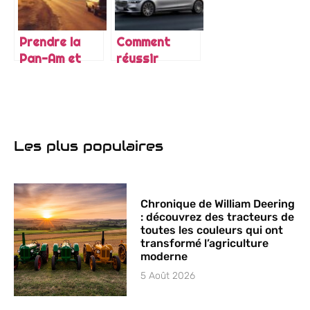
connectivité
Solidaires
et de
favorise
sécurité
l’apprentissage
Prendre la
Comment
avancés
des
Pan-Am et
réussir
personnes en
parcourir le
l’achat d’une
difficulté
continent
voiture
américain :
d’occasion
immersion
premium à
dans les
Brest
Les plus populaires
cultures des
Amériques
Chronique de William Deering
: découvrez des tracteurs de
toutes les couleurs qui ont
transformé l’agriculture
moderne
5 Août 2026