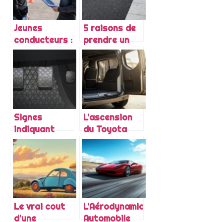
Jeunes
5 raisons de
conducteurs :
prendre un
comment
taxi vers ou
conduire la
depuis
première fois
l’aeroport de
sur une
Lille-Lesquin
autoroute ?
Signes
L’ascension
indiquant
du Toyota
qu’il est
Proace City
temps de
Verso : Du
changer
concept
votre kit
initial au
embrayage
bestseller
actuel
Le vrai cout
L’Aérodynamique
d’une
Automobile