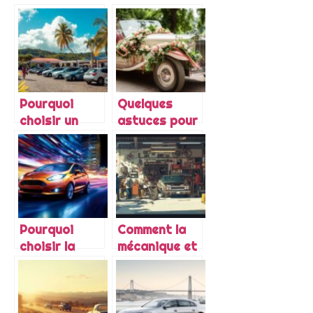
restauration
Expliquée par
des trains
les Vibrations
roulants
et Vitesse :
d’une 2CV
Essais
Routiers en
Voiture
Pourquoi
Quelques
Sportive
choisir un
astuces pour
concessionnaire
mieux décorer
en
sa voiture
Guadeloupe
pour un
pour l’achat
mariage :
de votre
focus sur les
véhicule ?
poignées
Pourquoi
Comment la
choisir la
mécanique et
Ford Fiesta
réparation
pour ses
dans les
systèmes de
Garages