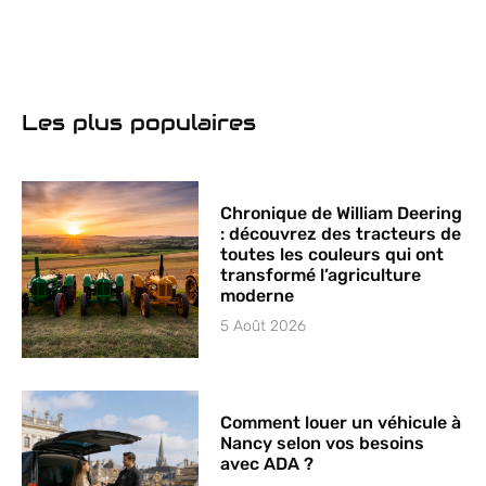
réparation
l’achat d’une
dans les
voiture
Garages
d’occasion
Solidaires
premium à
favorise
Brest
Les plus populaires
l’apprentissage
des
personnes en
Chronique de William Deering
difficulté
: découvrez des tracteurs de
toutes les couleurs qui ont
transformé l’agriculture
moderne
5 Août 2026
Comment louer un véhicule à
Nancy selon vos besoins
avec ADA ?