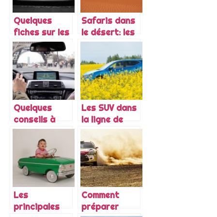
Quelques
Safaris dans
fiches sur les
le désert: les
modèles de
meilleures
voitures en
voitures pour
vogue
une belle
expérience
Quelques
Les SUV dans
conseils à
la ligne de
suivre pour
mire des
acheter une
gouvernements
voiture
d’occasion
Les
Comment
principales
préparer