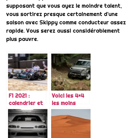
supposant que vous ayez le moindre talent,
vous sortirez presque certainement d’une
saison avec Skippy comme conducteur assez
rapide. Vous serez aussi considérablement
plus pauvre.
F1 2021 :
Voici les 4×4
calendrier et
les moins
horaires des
chers que
Grand Prix
vous pouvez
acheter
neufs.