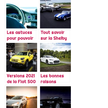
raisons
votre voiture
d’offrir une
de course
voiture
pour le sport
électrique à
auto?
son enfant
Les astuces
Tout savoir
pour pouvoir
sur la Shelby
avoir une
Cobra 427
voiture de
luxe.
Versions 2021
Les bonnes
de la Fiat 500
raisons
X
d’acheter une
voiture
d’occasion