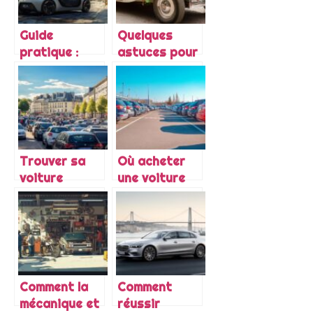
Guide
Quelques
pratique :
astuces pour
Comment
mieux décorer
prendre soin
sa voiture
de sa voiture
pour un
electrique a
mariage :
Grenoble en
focus sur les
hiver
poignées
Trouver sa
Où acheter
voiture
une voiture
d’occasion à
d’occasion à
Nantes :
Brest avec un
guide des
large choix de
meilleures
marques
offres et
services
Comment la
Comment
mécanique et
réussir