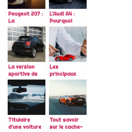
Peugeot 207 :
L’Audi A4 :
La
Pourquoi
robustesse
pour cette
du moteur
gamme de
1.4L HDI
voiture ?
La version
Les
sportive de
principaux
Fiat 500X : A
avantages
quoi
d’avoir une
s’attendre ?
assurance
auto tous
risques
Titulaire
Tout savoir
d’une voiture
sur le cache-