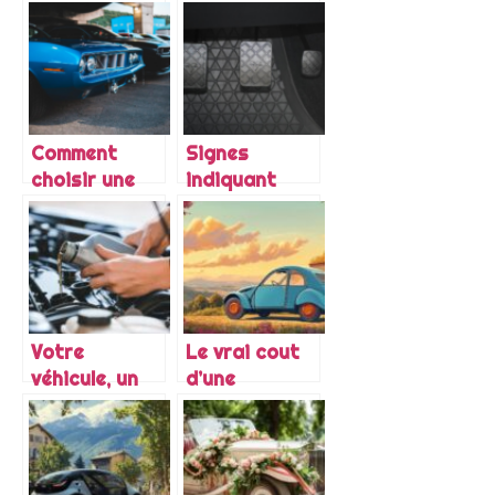
: bon à savoir
plaque
d’immatriculation
Comment
Signes
choisir une
indiquant
bonne
qu’il est
assurance
temps de
pour ses
changer
voitures de
votre kit
collection ou
embrayage
sa voiture
Votre
Le vrai cout
ancienne ?
véhicule, un
d’une
allié du
restauration
quotidien que
des trains
vous devez
roulants
chouchouter !
d’une 2CV