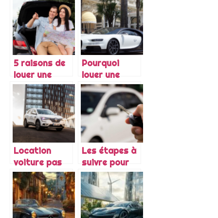
trouver une
d’un véhicule
bonne voiture
utilitaire
?
5 raisons de
Pourquoi
louer une
louer une
voiture a La
voiture de
Reunion
luxe ?
Location
Les étapes à
voiture pas
suivre pour
cher : nos
parfaire
astuces pour
l’achat de
choisir la
son véhicule
bonne voiture
d’occasion