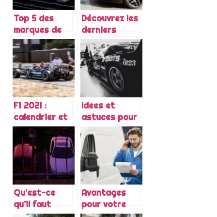
Rover
Top 5 des
Découvrez les
marques de
derniers
voitures les
modèles de
plus celebres
chez Hyundai
du marche
F1 2021 :
Idees et
calendrier et
astuces pour
horaires des
personnaliser
Grand Prix
sa voiture
Qu’est-ce
Avantages
qu’il faut
pour votre
faire pour
entreprise