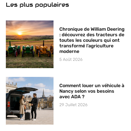
elles
Les plus populaires
préparées
pour la
compétition ?
Chronique de William Deering
: découvrez des tracteurs de
toutes les couleurs qui ont
transformé l’agriculture
moderne
5 Août 2026
Comment louer un véhicule à
Nancy selon vos besoins
avec ADA ?
29 Juillet 2026