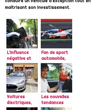
conduire un véhicule d'exception tout en
maîtrisant son investissement.
L’influence
Fan de sport
négative et
automobile,
nocive des
comment
voitures dans
parvenir à
la société
courir dans
une
compétition
moins cher ?
Voitures
Les nouvelles
électriques,
tendances
pour ou
des voitures