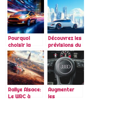
Expliquée par
principales
les Vibrations
différences
et Vitesse :
entre la BMW
Essais
de base, M
Routiers en
Sport, M
Voiture
Performance
Pourquoi
Découvrez les
Sportive
et M
choisir la
prévisions du
Competition :
Ford Fiesta
prix neuf du
quel modèle
pour ses
C3 Picasso en
correspond à
systèmes de
2024 et les
votre style
connectivité
évolutions du
de conduite ?
et de
marché des
sécurité
monospaces
Rallye Alsace:
Augmenter
avancés
compacts
Le WRC à
les
Strasbourg
performances
et Mulhouse –
de son Audi
Comment les
A3 grâce à un
routes sont-
turbo adapté