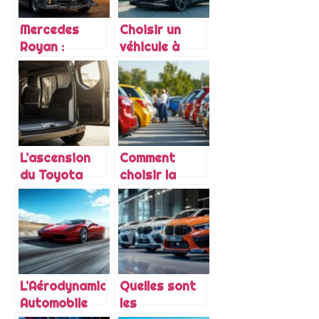
Mercedes
Choisir un
Royan :
véhicule à
Comment la
faible
marque
émission de
premium
CO2 : Guide
contribue au
complet du
développement
cumul des
du bassin
primes et
L’ascension
Comment
d’emploi local
avantages
du Toyota
choisir la
fiscaux
Proace City
meilleure
Verso : Du
voiture
concept
d’occasion
initial au
pour vos
bestseller
besoins
actuel
L’Aérodynamique
Quelles sont
Automobile
les