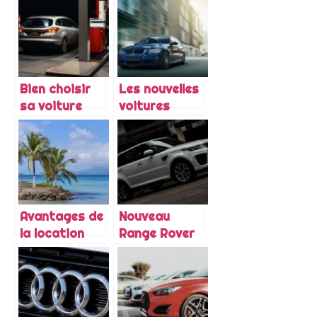
contre ?
familiales
Bien choisir
Les nouvelles
sa voiture
voitures
écologique
sorties en
2021
Avantages de
Nouveau
la location
Range Rover
d’une voiture
Velar Auric :
pour vos
une edition
vacances en
speciale
Guadeloupe
signee Land