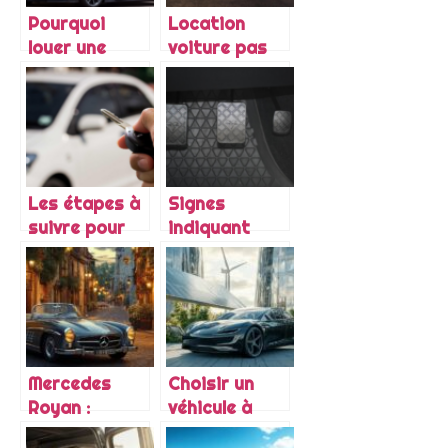
Pourquoi
Location
louer une
voiture pas
voiture de
cher : nos
luxe ?
astuces pour
choisir la
bonne voiture
Les étapes à
Signes
suivre pour
indiquant
parfaire
qu’il est
l’achat de
temps de
son véhicule
changer
d’occasion
votre kit
embrayage
Mercedes
Choisir un
Royan :
véhicule à
Comment la
faible