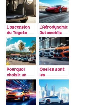
marque
émission de
premium
CO2 : Guide
contribue au
complet du
développement
cumul des
du bassin
primes et
L’ascension
L’Aérodynamique
d’emploi local
avantages
du Toyota
Automobile
fiscaux
Proace City
Expliquée par
Verso : Du
les Vibrations
concept
et Vitesse :
initial au
Essais
bestseller
Routiers en
actuel
Voiture
Pourquoi
Quelles sont
Sportive
choisir un
les
concessionnaire
principales
en
différences
Guadeloupe
entre la BMW
pour l’achat
de base, M
de votre
Sport, M