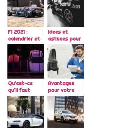
chez Hyundai
voiture
d’occasion
F1 2021 :
Idees et
calendrier et
astuces pour
horaires des
personnaliser
Grand Prix
sa voiture
Qu’est-ce
Avantages
qu’il faut
pour votre
faire pour
entreprise
trouver une
d’un véhicule
bonne voiture
utilitaire
?