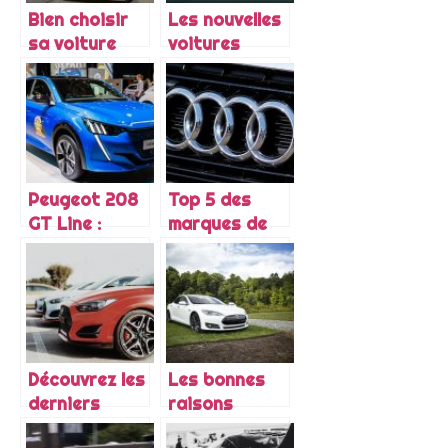
Bien choisir
Les nouvelles
sa voiture
voitures
écologique
sorties en
2021
Peugeot 208
Top 5 des
GT Line :
marques de
essai de la
voitures les
nouvelle
plus celebres
egerie de la
du marche
marque au
lion
Découvrez les
Les bonnes
derniers
raisons
modèles de
d’acheter une