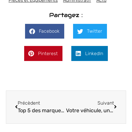
Pièces et Équipements
Administratif
Actu
Partagez :
Facebook
Twitter
Pinterest
LinkedIn
Précèdent
Suivant
Top 5 des marques de voitures les plus celebres du marche
Votre véhicule, un allié du quotidien que vous devez chouchouter !