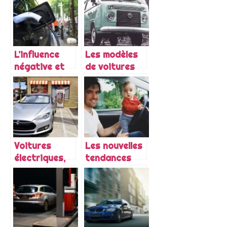
L’influence
Les modèles
négative et
de voitures
nocive des
pour un
voitures dans
voyage
la société
Voitures
Les nouvelles
électriques,
tendances
pour ou
des voitures
contre ?
familiales