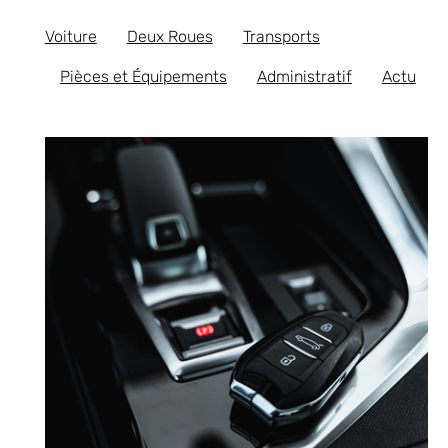
Voiture
Deux Roues
Transports
Pièces et Équipements
Administratif
Actu