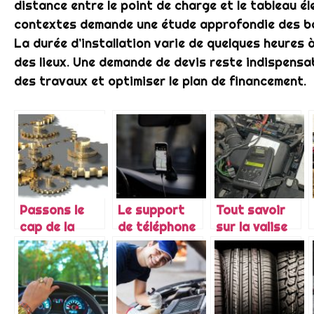
distance entre le point de charge et le tableau él
contextes demande une étude approfondie des be
La durée d’installation varie de quelques heures à
des lieux. Une demande de devis reste indispensa
des travaux et optimiser le plan de financement.
Passons le
Le support
Tout savoir
cap de la
de téléphone
sur la valise
digitalisation
pour voiture :
diagnostic
de la
très pratique
auto
mécanique
pour
automobile
s’organiser
en voiture