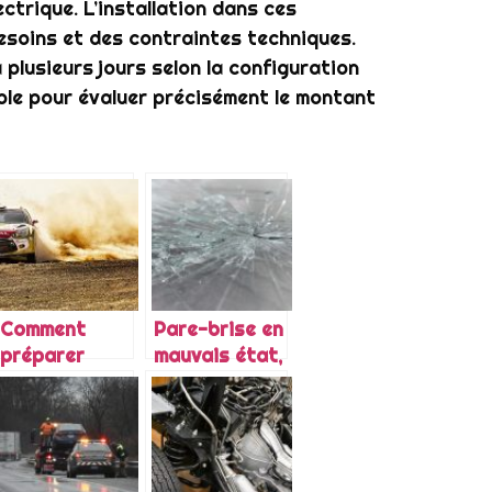
ectrique. L’installation dans ces
soins et des contraintes techniques.
 plusieurs jours selon la configuration
ble pour évaluer précisément le montant
Comment
Pare-brise en
préparer
mauvais état,
votre voiture
que faire ?
de course
pour le sport
auto?