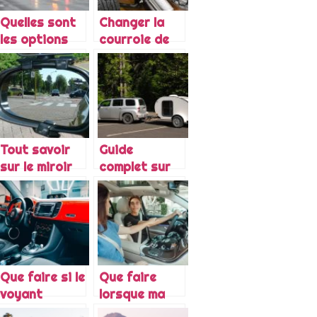
Quelles sont
Changer la
les options
courroie de
indispensables
distribution
à souscrire
de votre
dans son
Renault Clio 2
assurance
auto ?
Tout savoir
Guide
sur le miroir
complet sur
d’angle mort
l’achat d’un
retroviseur
pour
caravane
Que faire si le
Que faire
voyant
lorsque ma
triangle reste
voiture