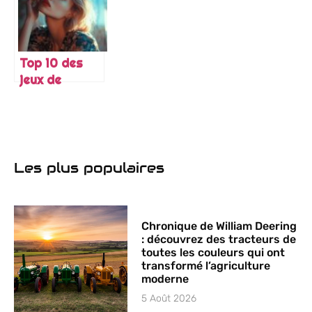
Top 10 des
jeux de
course
optimisés
pour votre
Pédalier
Simracing
Les plus populaires
SimRacingEvolution
Chronique de William Deering
: découvrez des tracteurs de
toutes les couleurs qui ont
transformé l’agriculture
moderne
5 Août 2026