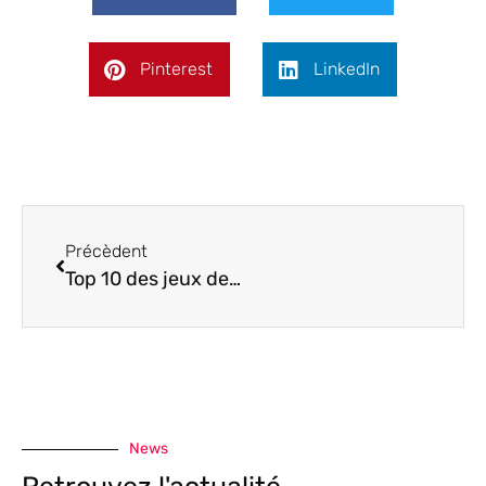
Pinterest
LinkedIn
Précèdent
Top 10 des jeux de course optimisés pour votre Pédalier Simracing SimRacingEvolution
News